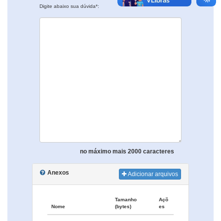
Digite abaixo sua dúvida*:
no máximo mais 2000 caracteres
Anexos
Adicionar arquivos
Tamanho
Açõ
Nome
(bytes)
es