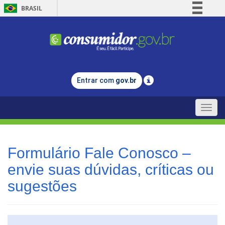
BRASIL
Simplifique!
Comunica BR
Participe
Acesso à informação
Entrar com
gov.br
Legislação
Canais
Toggle
naviga
Formulário Fale Conosco –
envie suas dúvidas, críticas ou
sugestões