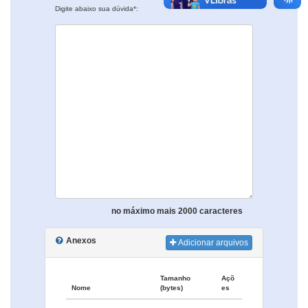
Digite abaixo sua dúvida*:
no máximo mais 2000 caracteres
Anexos
Adicionar arquivos
Tamanho
Açõ
Nome
(bytes)
es