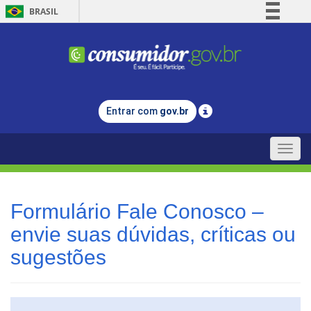
BRASIL
Simplifique!
Comunica BR
Participe
Acesso à informação
Entrar com
gov.br
Legislação
Canais
Toggle
naviga
Formulário Fale Conosco –
envie suas dúvidas, críticas ou
sugestões