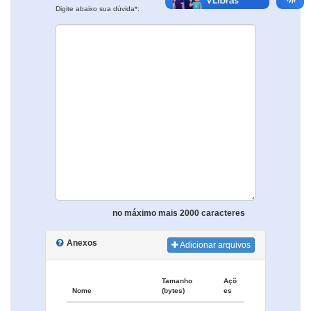
Digite abaixo sua dúvida*:
no máximo mais 2000 caracteres
Anexos
Adicionar arquivos
Tamanho
Açõ
Nome
(bytes)
es