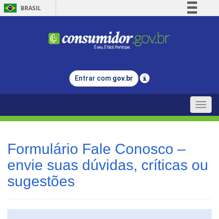
BRASIL
Simplifique!
Comunica BR
Participe
Acesso à informação
Entrar com
gov.br
Legislação
Canais
Toggle
naviga
Formulário Fale Conosco –
envie suas dúvidas, críticas ou
sugestões