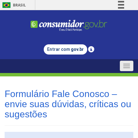
BRASIL
Simplifique!
Comunica BR
Participe
Acesso à informação
Entrar com
gov.br
Legislação
Canais
Toggle
naviga
Formulário Fale Conosco –
envie suas dúvidas, críticas ou
sugestões