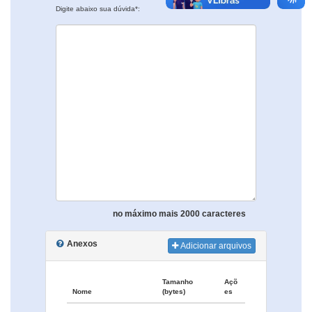
Digite abaixo sua dúvida*:
no máximo mais 2000 caracteres
Anexos
Adicionar arquivos
Tamanho
Açõ
Nome
(bytes)
es