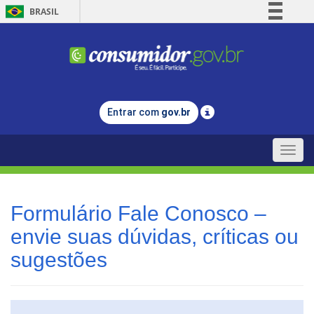
BRASIL
Simplifique!
Comunica BR
Participe
Acesso à informação
Entrar com
gov.br
Legislação
Canais
Toggle
naviga
Formulário Fale Conosco –
envie suas dúvidas, críticas ou
sugestões