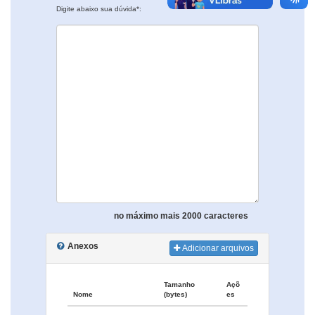
Digite abaixo sua dúvida*:
no máximo mais 2000 caracteres
Anexos
Adicionar arquivos
Tamanho
Açõ
Nome
(bytes)
es