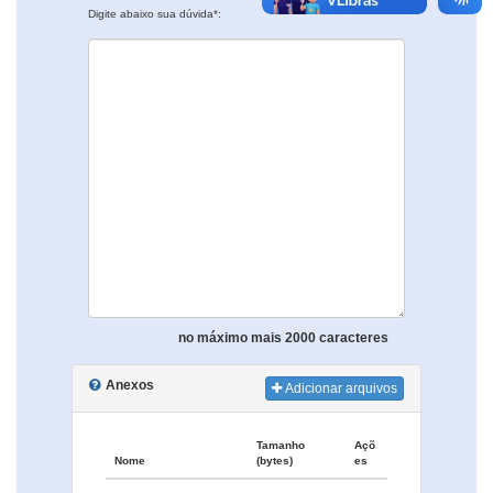
Digite abaixo sua dúvida*:
no máximo mais 2000 caracteres
Anexos
Adicionar arquivos
Tamanho
Açõ
Nome
(bytes)
es