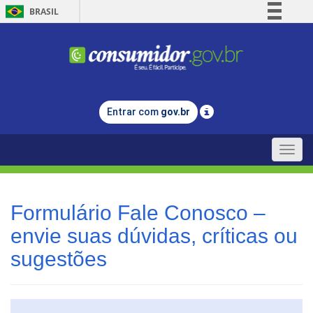
BRASIL
Simplifique!
Comunica BR
Participe
Acesso à informação
Entrar com
gov.br
Legislação
Canais
Toggle
naviga
Formulário Fale Conosco –
envie suas dúvidas, críticas ou
sugestões