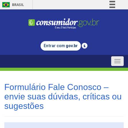
BRASIL
Simplifique!
Comunica BR
Participe
Acesso à informação
Entrar com
gov.br
Legislação
Canais
Toggle
naviga
Formulário Fale Conosco –
envie suas dúvidas, críticas ou
sugestões