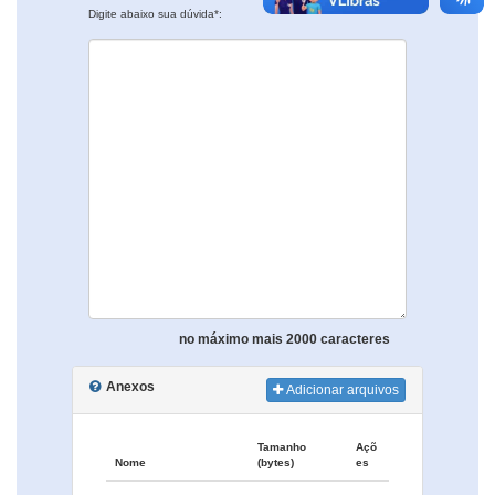
Digite abaixo sua dúvida*:
no máximo mais 2000 caracteres
Anexos
Adicionar arquivos
Tamanho
Açõ
Nome
(bytes)
es