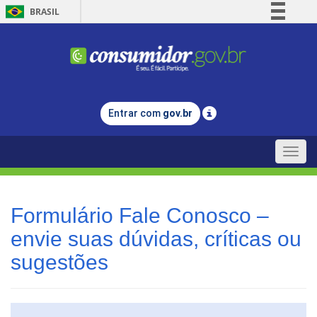
BRASIL
Simplifique!
Comunica BR
Participe
Acesso à informação
Entrar com
gov.br
Legislação
Canais
Toggle
naviga
Formulário Fale Conosco –
envie suas dúvidas, críticas ou
sugestões