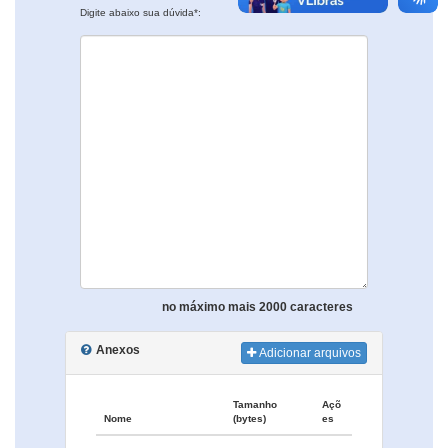
Digite abaixo sua dúvida*:
no máximo mais 2000 caracteres
Anexos
Adicionar arquivos
Tamanho
Açõ
Nome
(bytes)
es