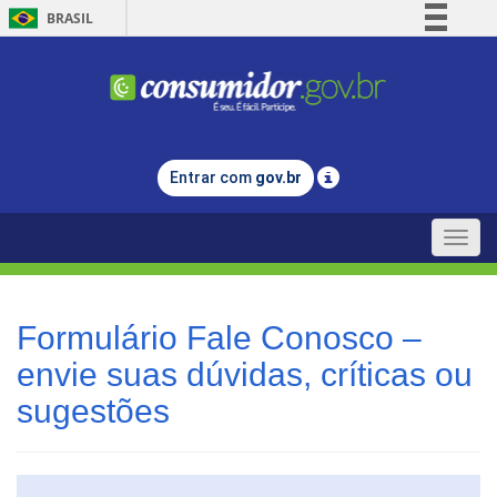
BRASIL
Simplifique!
Comunica BR
Participe
Acesso à informação
Entrar com
gov.br
Legislação
Canais
Toggle
naviga
Formulário Fale Conosco –
envie suas dúvidas, críticas ou
sugestões