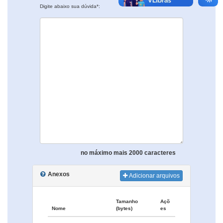
Digite abaixo sua dúvida*:
no máximo mais 2000 caracteres
Anexos
Adicionar arquivos
Tamanho
Açõ
Nome
(bytes)
es