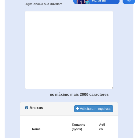
Digite abaixo sua dúvida*:
no máximo mais 2000 caracteres
Anexos
Adicionar arquivos
Tamanho
Açõ
Nome
(bytes)
es