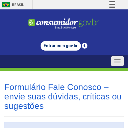
BRASIL
Simplifique!
Comunica BR
Participe
Acesso à informação
Entrar com
gov.br
Legislação
Canais
Toggle
naviga
Formulário Fale Conosco –
envie suas dúvidas, críticas ou
sugestões