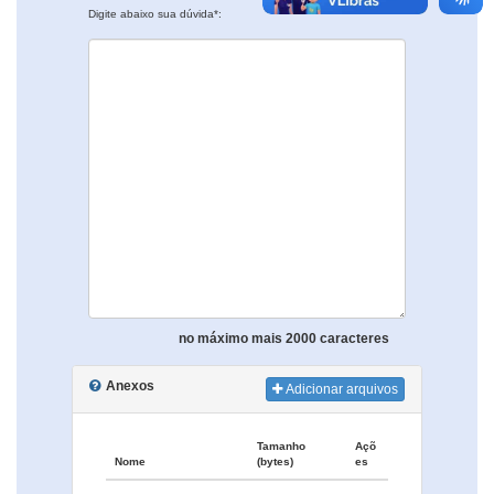
Digite abaixo sua dúvida*:
no máximo mais 2000 caracteres
Anexos
Adicionar arquivos
Tamanho
Açõ
Nome
(bytes)
es