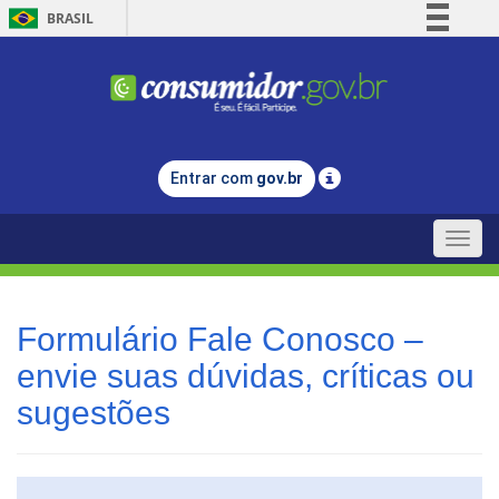
BRASIL
Simplifique!
Comunica BR
Participe
Acesso à informação
Entrar com
gov.br
Legislação
Canais
Toggle
naviga
Formulário Fale Conosco –
envie suas dúvidas, críticas ou
sugestões