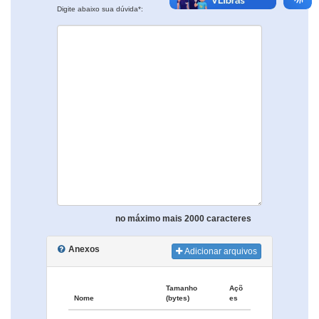
Digite abaixo sua dúvida*:
no máximo mais 2000 caracteres
Anexos
Adicionar arquivos
Tamanho
Açõ
Nome
(bytes)
es