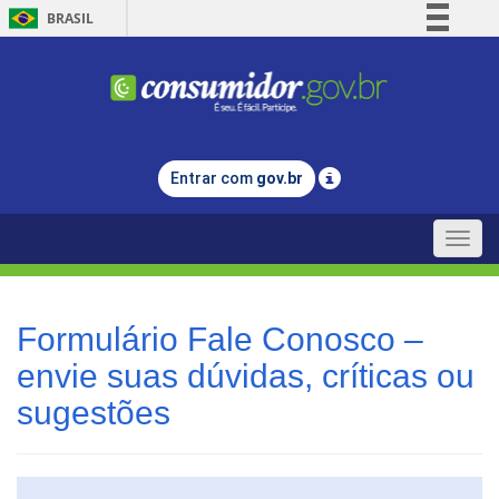
BRASIL
Simplifique!
Comunica BR
Participe
Acesso à informação
Entrar com
gov.br
Legislação
Canais
Toggle
naviga
Formulário Fale Conosco –
envie suas dúvidas, críticas ou
sugestões