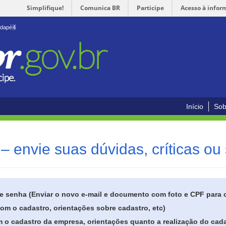
Simplifique!
Comunica BR
Participe
Acesso à infor
odapé
4
Início
Sob
– envie suas dúvidas, críticas ou
de senha (Enviar o novo e-mail e documento com foto e CPF para
om o cadastro, orientações sobre cadastro, etc)
 o cadastro da empresa, orientações quanto a realização do cada