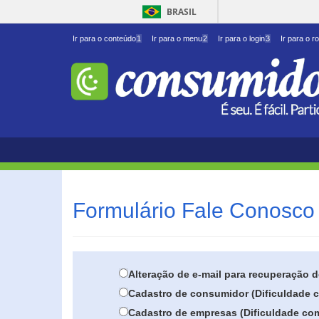
BRASIL
Ir para o conteúdo
1
Ir para o menu
2
Ir para o login
3
Ir para o r
Formulário Fale Conosco 
Alteração de e-mail para recuperação 
Cadastro de consumidor (Dificuldade c
Cadastro de empresas (Dificuldade com