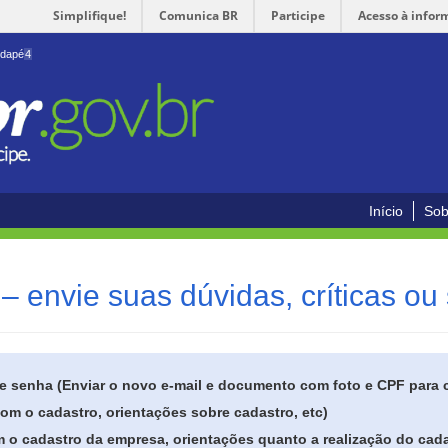
Simplifique!
Comunica BR
Participe
Acesso à infor
odapé
4
Início
Sob
– envie suas dúvidas, críticas ou
de senha (Enviar o novo e-mail e documento com foto e CPF para
om o cadastro, orientações sobre cadastro, etc)
 o cadastro da empresa, orientações quanto a realização do cada