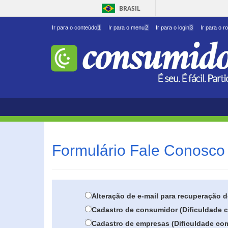
BRASIL
Ir para o conteúdo
1
Ir para o menu
2
Ir para o login
3
Ir para o r
Formulário Fale Conosco 
Alteração de e-mail para recuperação 
Cadastro de consumidor (Dificuldade c
Cadastro de empresas (Dificuldade com