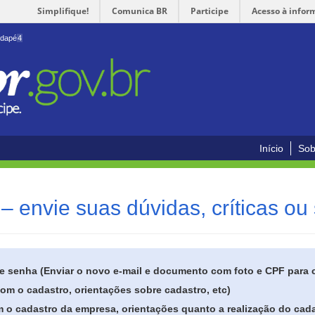
Simplifique!
Comunica BR
Participe
Acesso à infor
odapé
4
Início
Sob
– envie suas dúvidas, críticas ou
de senha (Enviar o novo e-mail e documento com foto e CPF para
om o cadastro, orientações sobre cadastro, etc)
 o cadastro da empresa, orientações quanto a realização do cada