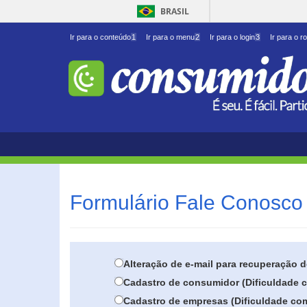
BRASIL
Ir para o conteúdo
1
Ir para o menu
2
Ir para o login
3
Ir para o r
Formulário Fale Conosco 
Alteração de e-mail para recuperação 
Cadastro de consumidor (Dificuldade c
Cadastro de empresas (Dificuldade com