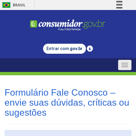
BRASIL
Simplifique!
Comunica BR
Participe
Acesso à informação
Entrar com
gov.br
Legislação
Canais
Toggle
naviga
Formulário Fale Conosco –
envie suas dúvidas, críticas ou
sugestões