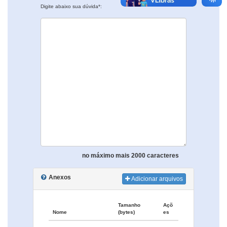
Digite abaixo sua dúvida*:
no máximo mais 2000 caracteres
Anexos
Adicionar arquivos
Tamanho
Açõ
Nome
(bytes)
es