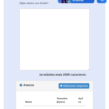
Digite abaixo sua dúvida*:
no máximo mais 2000 caracteres
Anexos
Adicionar arquivos
Tamanho
Açõ
Nome
(bytes)
es