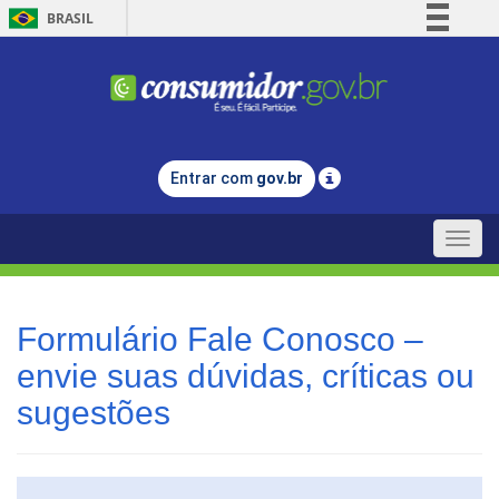
BRASIL
Simplifique!
Comunica BR
Participe
Acesso à informação
Entrar com
gov.br
Legislação
Canais
Toggle
naviga
Formulário Fale Conosco –
envie suas dúvidas, críticas ou
sugestões