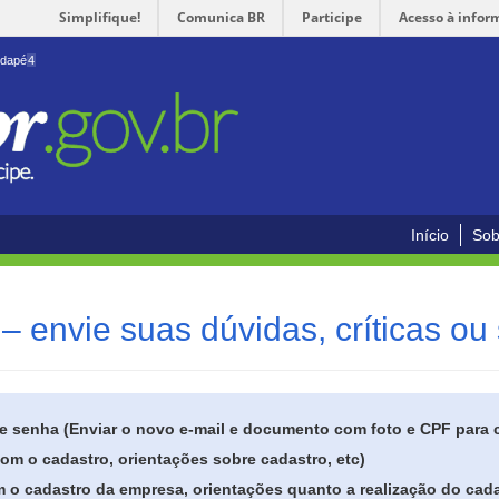
Simplifique!
Comunica BR
Participe
Acesso à infor
odapé
4
Início
Sob
– envie suas dúvidas, críticas ou
de senha (Enviar o novo e-mail e documento com foto e CPF para
om o cadastro, orientações sobre cadastro, etc)
 o cadastro da empresa, orientações quanto a realização do cada