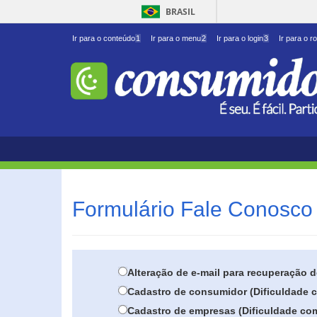
BRASIL
Ir para o conteúdo
1
Ir para o menu
2
Ir para o login
3
Ir para o r
Formulário Fale Conosco 
Alteração de e-mail para recuperação 
Cadastro de consumidor (Dificuldade c
Cadastro de empresas (Dificuldade com