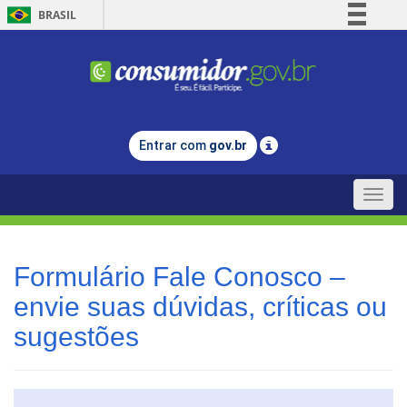
BRASIL
Simplifique!
Comunica BR
Participe
Acesso à informação
Entrar com
gov.br
Legislação
Canais
Toggle
naviga
Formulário Fale Conosco –
envie suas dúvidas, críticas ou
sugestões