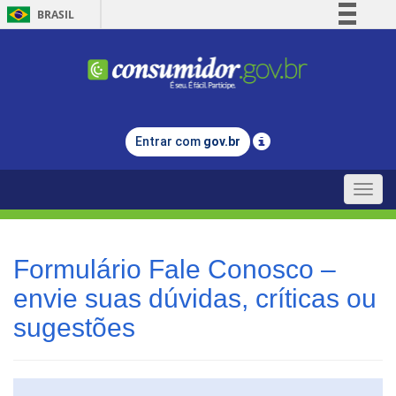
BRASIL
Simplifique!
Comunica BR
Participe
Acesso à informação
Entrar com
gov.br
Legislação
Canais
Toggle
naviga
Formulário Fale Conosco –
envie suas dúvidas, críticas ou
sugestões