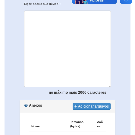
Digite abaixo sua dúvida*:
no máximo mais 2000 caracteres
Anexos
Adicionar arquivos
Tamanho
Açõ
Nome
(bytes)
es