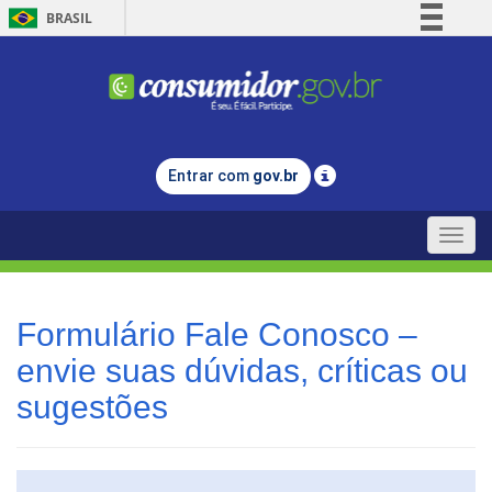
BRASIL
Simplifique!
Comunica BR
Participe
Acesso à informação
Entrar com
gov.br
Legislação
Canais
Toggle
naviga
Formulário Fale Conosco –
envie suas dúvidas, críticas ou
sugestões