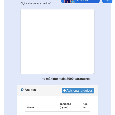
Digite abaixo sua dúvida*:
no máximo mais 2000 caracteres
Anexos
Adicionar arquivos
Tamanho
Açõ
Nome
(bytes)
es