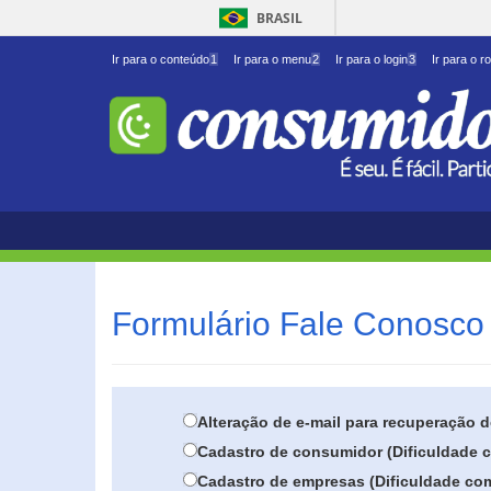
BRASIL
Ir para o conteúdo
1
Ir para o menu
2
Ir para o login
3
Ir para o r
Formulário Fale Conosco 
Alteração de e-mail para recuperação 
Cadastro de consumidor (Dificuldade c
Cadastro de empresas (Dificuldade com