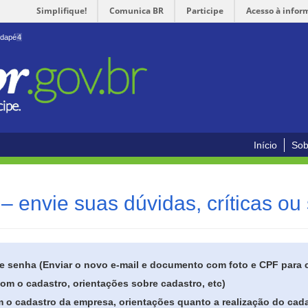
Simplifique!
Comunica BR
Participe
Acesso à infor
odapé
4
Início
Sob
– envie suas dúvidas, críticas ou
de senha (Enviar o novo e-mail e documento com foto e CPF para
om o cadastro, orientações sobre cadastro, etc)
 o cadastro da empresa, orientações quanto a realização do cada