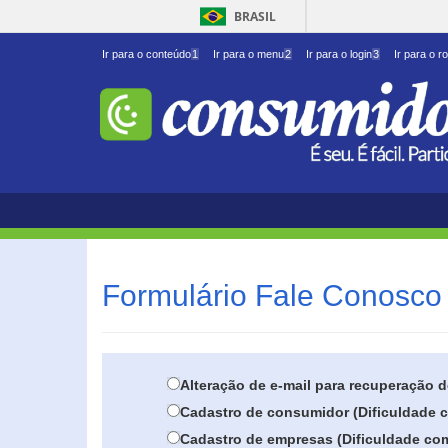
BRASIL
Ir para o conteúdo
1
Ir para o menu
2
Ir para o login
3
Ir para o r
Formulário Fale Conosco 
Alteração de e-mail para recuperação 
Cadastro de consumidor (Dificuldade c
Cadastro de empresas (Dificuldade com