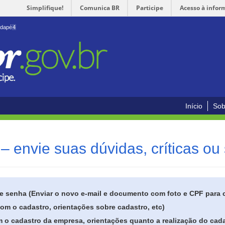
Simplifique!
Comunica BR
Participe
Acesso à infor
odapé
4
Início
Sob
– envie suas dúvidas, críticas ou
de senha (Enviar o novo e-mail e documento com foto e CPF para
om o cadastro, orientações sobre cadastro, etc)
 o cadastro da empresa, orientações quanto a realização do cada