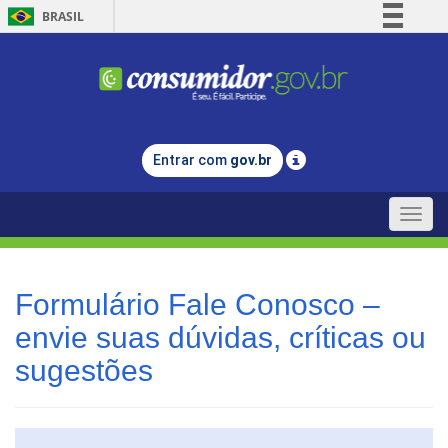
BRASIL
Simplifique!
Comunica BR
Participe
Acesso à informação
Entrar com
gov.br
Legislação
Canais
Toggle
naviga
Formulário Fale Conosco –
envie suas dúvidas, críticas ou
sugestões