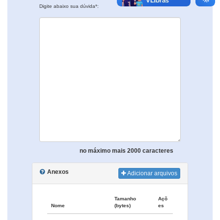
Digite abaixo sua dúvida*:
no máximo mais 2000 caracteres
Anexos
Adicionar arquivos
Tamanho
Açõ
Nome
(bytes)
es