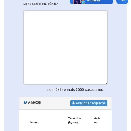
Digite abaixo sua dúvida*:
no máximo mais 2000 caracteres
Anexos
Adicionar arquivos
Tamanho
Açõ
Nome
(bytes)
es