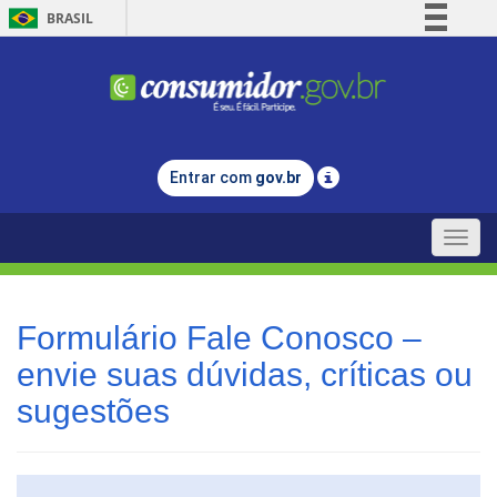
BRASIL
Simplifique!
Comunica BR
Participe
Acesso à informação
Entrar com
gov.br
Legislação
Canais
Toggle
naviga
Formulário Fale Conosco –
envie suas dúvidas, críticas ou
sugestões