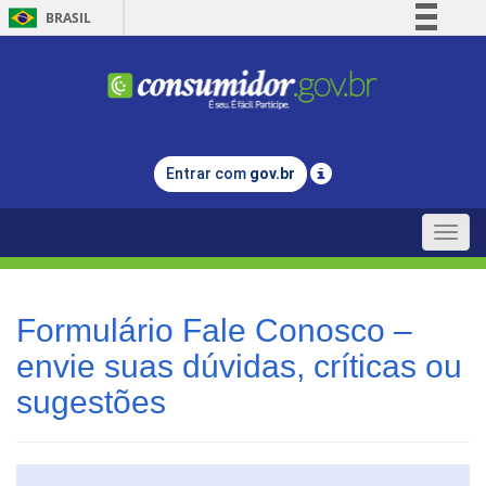
BRASIL
Simplifique!
Comunica BR
Participe
Acesso à informação
Entrar com
gov.br
Legislação
Canais
Toggle
naviga
Formulário Fale Conosco –
envie suas dúvidas, críticas ou
sugestões