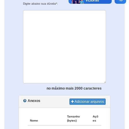
Digite abaixo sua dúvida*:
no máximo mais 2000 caracteres
Anexos
Adicionar arquivos
Tamanho
Açõ
Nome
(bytes)
es