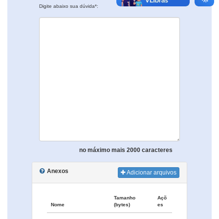
Digite abaixo sua dúvida*:
no máximo mais 2000 caracteres
Anexos
Adicionar arquivos
Tamanho
Açõ
Nome
(bytes)
es