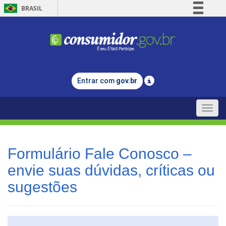
BRASIL
Simplifique!
Comunica BR
Participe
Acesso à informação
Entrar com
gov.br
Legislação
Canais
Toggle
naviga
Formulário Fale Conosco –
envie suas dúvidas, críticas ou
sugestões