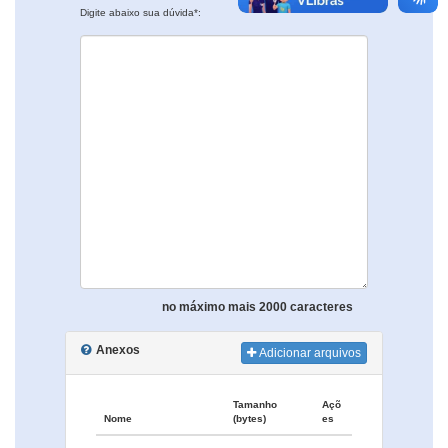
Digite abaixo sua dúvida*:
no máximo mais 2000 caracteres
Anexos
Adicionar arquivos
Tamanho
Açõ
Nome
(bytes)
es