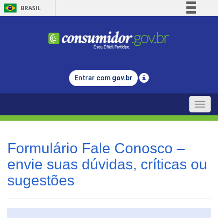
BRASIL
Simplifique!
Comunica BR
Participe
Acesso à informação
Entrar com
gov.br
Legislação
Canais
Toggle
naviga
Formulário Fale Conosco –
envie suas dúvidas, críticas ou
sugestões