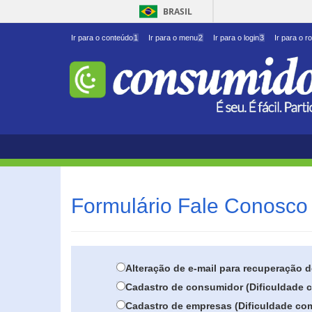
BRASIL
Ir para o conteúdo
1
Ir para o menu
2
Ir para o login
3
Ir para o r
Formulário Fale Conosco 
Alteração de e-mail para recuperação 
Cadastro de consumidor (Dificuldade c
Cadastro de empresas (Dificuldade com