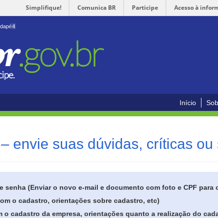
Simplifique!
Comunica BR
Participe
Acesso à infor
odapé
4
Início
Sob
– envie suas dúvidas, críticas ou
de senha (Enviar o novo e-mail e documento com foto e CPF para
om o cadastro, orientações sobre cadastro, etc)
 o cadastro da empresa, orientações quanto a realização do cada