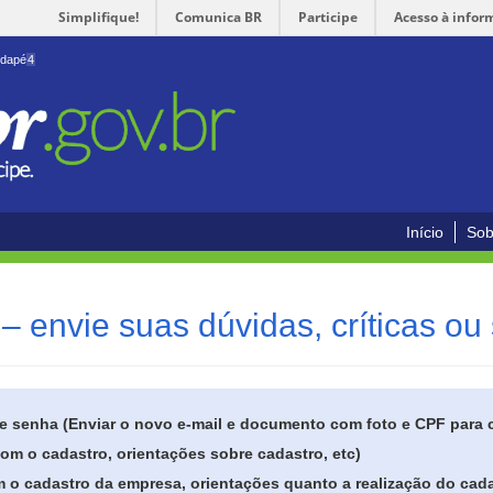
Simplifique!
Comunica BR
Participe
Acesso à infor
odapé
4
Início
Sob
– envie suas dúvidas, críticas ou
de senha (Enviar o novo e-mail e documento com foto e CPF para
om o cadastro, orientações sobre cadastro, etc)
 o cadastro da empresa, orientações quanto a realização do cada