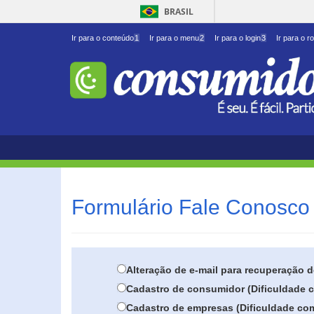
BRASIL
Ir para o conteúdo
1
Ir para o menu
2
Ir para o login
3
Ir para o r
Formulário Fale Conosco 
Alteração de e-mail para recuperação 
Cadastro de consumidor (Dificuldade c
Cadastro de empresas (Dificuldade com