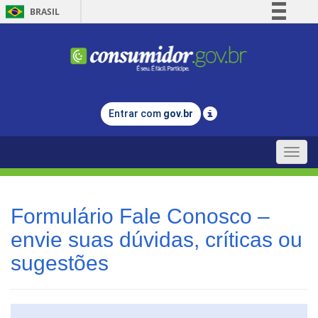
BRASIL
Simplifique!
Comunica BR
Participe
Acesso à informação
Entrar com
gov.br
Legislação
Canais
Toggle
naviga
Formulário Fale Conosco –
envie suas dúvidas, críticas ou
sugestões