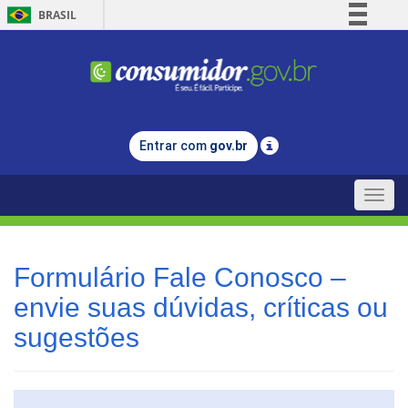
BRASIL
Simplifique!
Comunica BR
Participe
Acesso à informação
Entrar com
gov.br
Legislação
Canais
Toggle
naviga
Formulário Fale Conosco –
envie suas dúvidas, críticas ou
sugestões