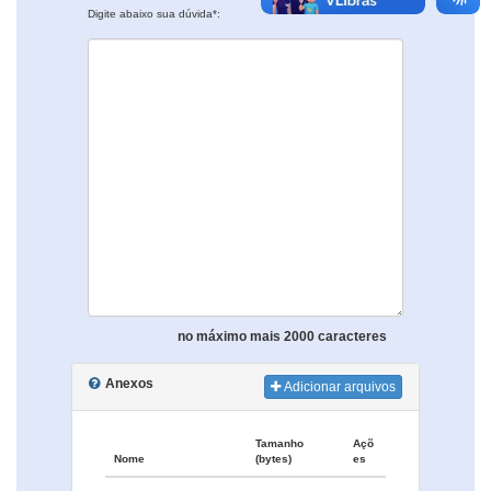
Digite abaixo sua dúvida*:
no máximo mais 2000 caracteres
Anexos
Adicionar arquivos
Tamanho
Açõ
Nome
(bytes)
es