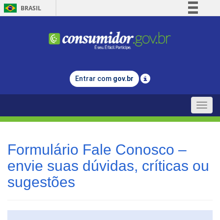
BRASIL
Simplifique!
Comunica BR
Participe
Acesso à informação
Entrar com
gov.br
Legislação
Canais
Toggle
naviga
Formulário Fale Conosco –
envie suas dúvidas, críticas ou
sugestões