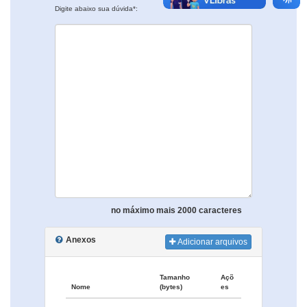
Digite abaixo sua dúvida*:
no máximo mais 2000 caracteres
Anexos
Adicionar arquivos
Tamanho
Açõ
Nome
(bytes)
es