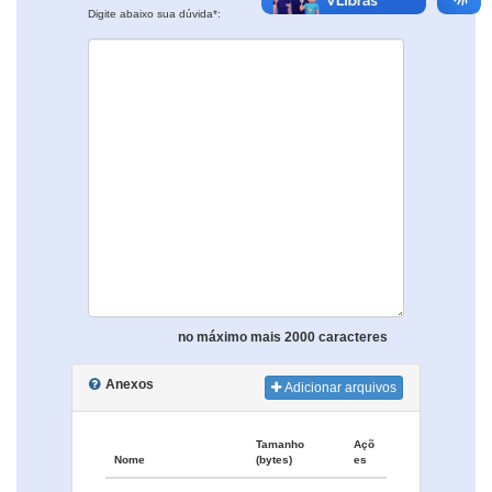
Digite abaixo sua dúvida*:
no máximo mais 2000 caracteres
Anexos
Adicionar arquivos
Tamanho
Açõ
Nome
(bytes)
es