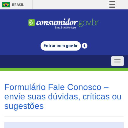
BRASIL
Simplifique!
Comunica BR
Participe
Acesso à informação
Entrar com
gov.br
Legislação
Canais
Toggle
naviga
Formulário Fale Conosco –
envie suas dúvidas, críticas ou
sugestões