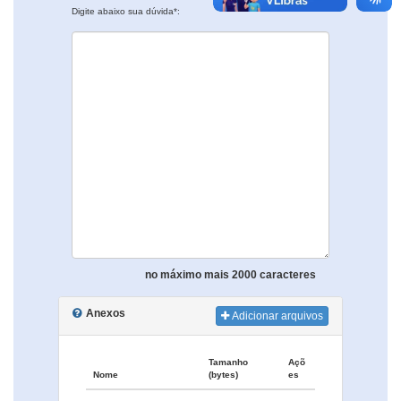
Digite abaixo sua dúvida*:
no máximo mais 2000 caracteres
Anexos
Adicionar arquivos
Tamanho
Açõ
Nome
(bytes)
es