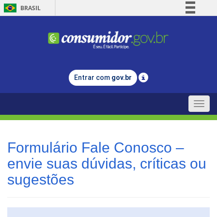
BRASIL
Simplifique!
Comunica BR
Participe
Acesso à informação
Entrar com
gov.br
Legislação
Canais
Toggle
naviga
Formulário Fale Conosco –
envie suas dúvidas, críticas ou
sugestões