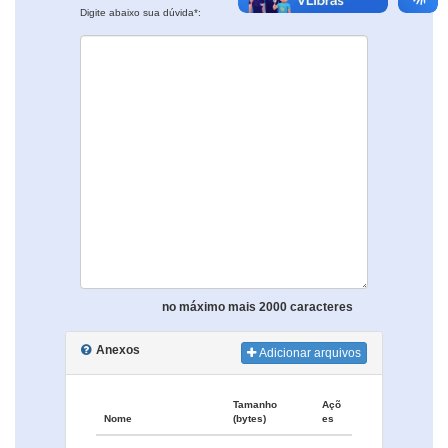
Digite abaixo sua dúvida*:
no máximo mais 2000 caracteres
Anexos
Adicionar arquivos
Tamanho
Açõ
Nome
(bytes)
es