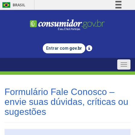
BRASIL
Simplifique!
Comunica BR
Participe
Acesso à informação
Entrar com
gov.br
Legislação
Canais
Toggle
naviga
Formulário Fale Conosco –
envie suas dúvidas, críticas ou
sugestões