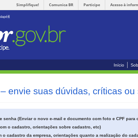
Simplifique!
Comunica BR
Participe
Acesso à infor
odapé
4
Início
Sob
– envie suas dúvidas, críticas ou
de senha (Enviar o novo e-mail e documento com foto e CPF para
om o cadastro, orientações sobre cadastro, etc)
 o cadastro da empresa, orientações quanto a realização do cada