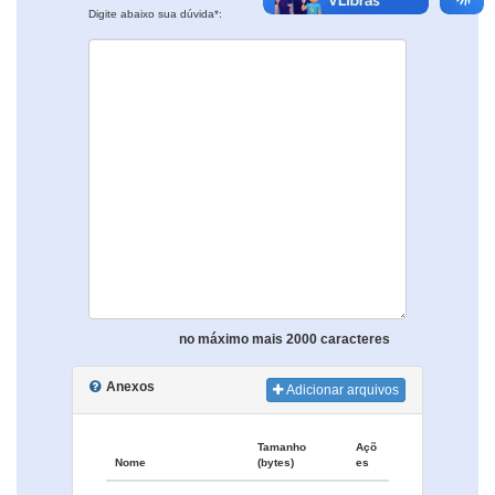
Digite abaixo sua dúvida*:
no máximo mais 2000 caracteres
Anexos
Adicionar arquivos
Tamanho
Açõ
Nome
(bytes)
es