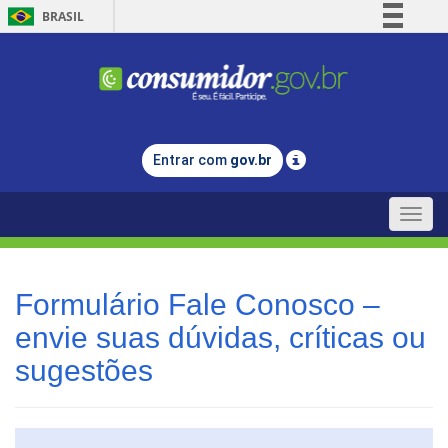
BRASIL
Simplifique!
Comunica BR
Participe
Acesso à informação
Entrar com
gov.br
Legislação
Canais
Toggle
naviga
Formulário Fale Conosco –
envie suas dúvidas, críticas ou
sugestões