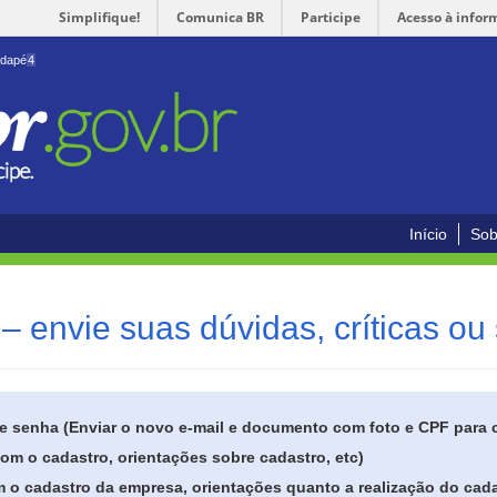
Simplifique!
Comunica BR
Participe
Acesso à infor
odapé
4
Início
Sob
– envie suas dúvidas, críticas ou
de senha (Enviar o novo e-mail e documento com foto e CPF para
om o cadastro, orientações sobre cadastro, etc)
 o cadastro da empresa, orientações quanto a realização do cada