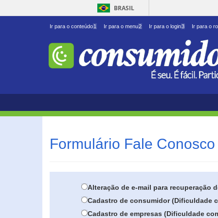
BRASIL
Ir para o conteúdo
1
Ir para o menu
2
Ir para o login
3
Ir para o r
Formulário Fale Conosco 
Alteração de e-mail para recuperação 
Cadastro de consumidor (Dificuldade c
Cadastro de empresas (Dificuldade com