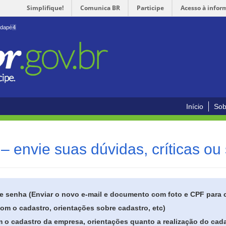
Simplifique!
Comunica BR
Participe
Acesso à infor
odapé
4
Início
Sob
– envie suas dúvidas, críticas ou
de senha (Enviar o novo e-mail e documento com foto e CPF para
om o cadastro, orientações sobre cadastro, etc)
 o cadastro da empresa, orientações quanto a realização do cada