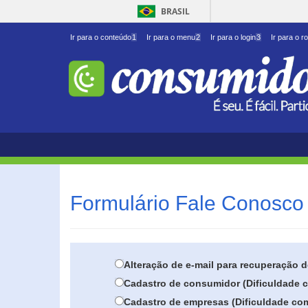
BRASIL
Ir para o conteúdo
1
Ir para o menu
2
Ir para o login
3
Ir para o r
Formulário Fale Conosco 
Alteração de e-mail para recuperação 
Cadastro de consumidor (Dificuldade c
Cadastro de empresas (Dificuldade com