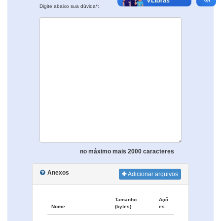
Digite abaixo sua dúvida*:
no máximo mais 2000 caracteres
Anexos
Adicionar arquivos
Tamanho
Açõ
Nome
(bytes)
es