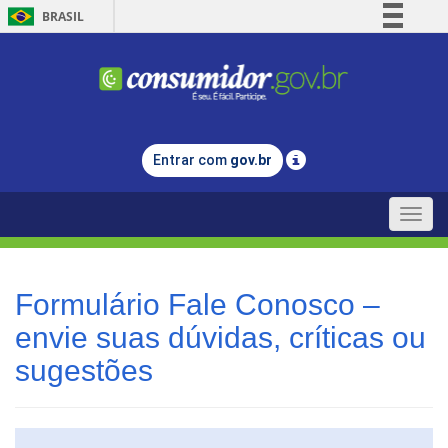
BRASIL
Simplifique!
Comunica BR
Participe
Acesso à informação
Entrar com
gov.br
Legislação
Canais
Toggle
naviga
Formulário Fale Conosco –
envie suas dúvidas, críticas ou
sugestões