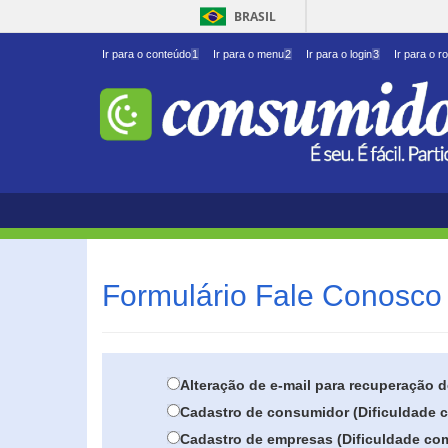
BRASIL
Ir para o conteúdo
1
Ir para o menu
2
Ir para o login
3
Ir para o r
Formulário Fale Conosco 
Alteração de e-mail para recuperação 
Cadastro de consumidor (Dificuldade c
Cadastro de empresas (Dificuldade com