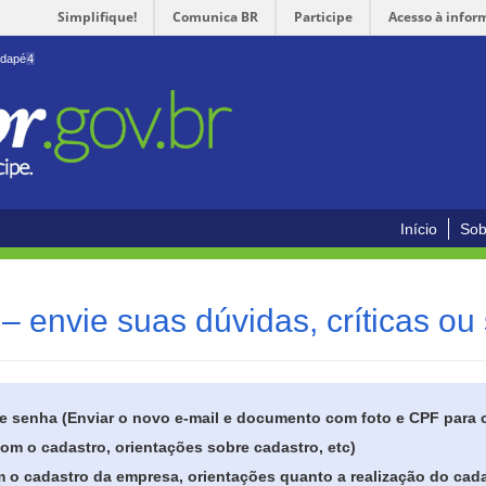
Simplifique!
Comunica BR
Participe
Acesso à infor
odapé
4
Início
Sob
– envie suas dúvidas, críticas ou
de senha (Enviar o novo e-mail e documento com foto e CPF para
om o cadastro, orientações sobre cadastro, etc)
 o cadastro da empresa, orientações quanto a realização do cada