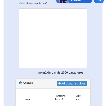
Digite abaixo sua dúvida*:
no máximo mais 2000 caracteres
Anexos
Adicionar arquivos
Tamanho
Açõ
Nome
(bytes)
es