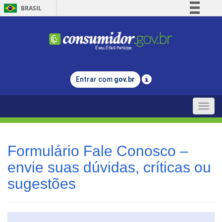
BRASIL
Simplifique!
Comunica BR
Participe
Acesso à informação
Entrar com
gov.br
Legislação
Canais
Toggle
naviga
Formulário Fale Conosco –
envie suas dúvidas, críticas ou
sugestões