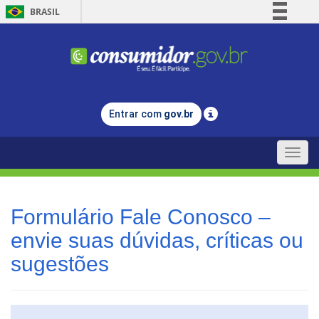
BRASIL
Simplifique!
Comunica BR
Participe
Acesso à informação
Entrar com
gov.br
Legislação
Canais
Toggle
naviga
Formulário Fale Conosco –
envie suas dúvidas, críticas ou
sugestões