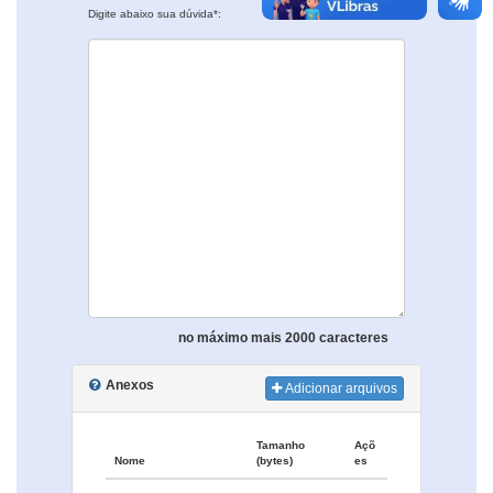
Digite abaixo sua dúvida*:
no máximo mais 2000 caracteres
Anexos
Adicionar arquivos
Tamanho
Açõ
Nome
(bytes)
es