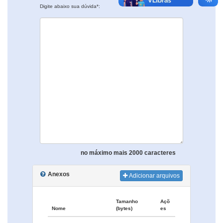
Digite abaixo sua dúvida*:
no máximo mais 2000 caracteres
Anexos
Adicionar arquivos
Tamanho
Açõ
Nome
(bytes)
es