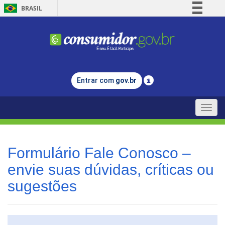
BRASIL
Simplifique!
Comunica BR
Participe
Acesso à informação
Entrar com
gov.br
Legislação
Canais
Toggle
naviga
Formulário Fale Conosco –
envie suas dúvidas, críticas ou
sugestões