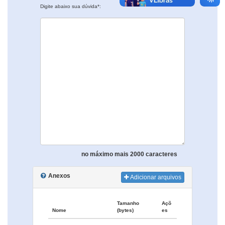
Digite abaixo sua dúvida*:
no máximo mais 2000 caracteres
Anexos
Adicionar arquivos
Tamanho
Açõ
Nome
(bytes)
es