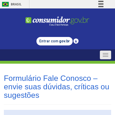
BRASIL
Simplifique!
Comunica BR
Participe
Acesso à informação
Entrar com
gov.br
Legislação
Canais
Toggle
naviga
Formulário Fale Conosco –
envie suas dúvidas, críticas ou
sugestões