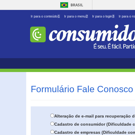
BRASIL
Ir para o conteúdo
1
Ir para o menu
2
Ir para o login
3
Ir para o r
Formulário Fale Conosco 
Alteração de e-mail para recuperação 
Cadastro de consumidor (Dificuldade c
Cadastro de empresas (Dificuldade com