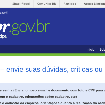
Simplifique!
Comunica BR
Participe
Acesso à infor
odapé
4
Início
Sob
– envie suas dúvidas, críticas ou
de senha (Enviar o novo e-mail e documento com foto e CPF para
om o cadastro, orientações sobre cadastro, etc)
 o cadastro da empresa, orientações quanto a realização do cada