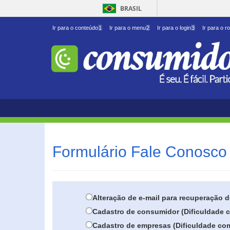
BRASIL
Ir para o conteúdo
1
Ir para o menu
2
Ir para o login
3
Ir para o r
Formulário Fale Conosco 
Alteração de e-mail para recuperação 
Cadastro de consumidor (Dificuldade c
Cadastro de empresas (Dificuldade com