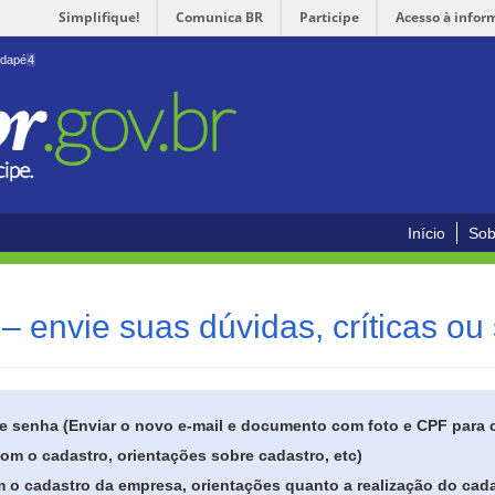
Simplifique!
Comunica BR
Participe
Acesso à infor
odapé
4
Início
Sob
– envie suas dúvidas, críticas ou
de senha (Enviar o novo e-mail e documento com foto e CPF para
om o cadastro, orientações sobre cadastro, etc)
 o cadastro da empresa, orientações quanto a realização do cada