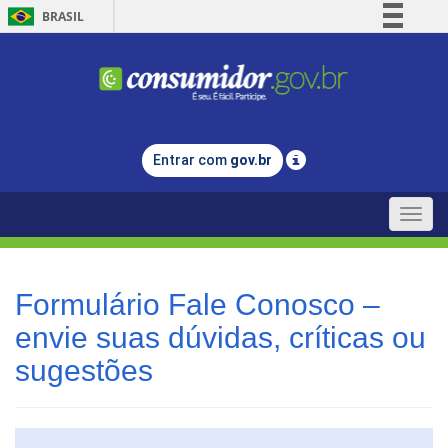
BRASIL
Simplifique!
Comunica BR
Participe
Acesso à informação
Entrar com
gov.br
Legislação
Canais
Toggle
naviga
Formulário Fale Conosco –
envie suas dúvidas, críticas ou
sugestões