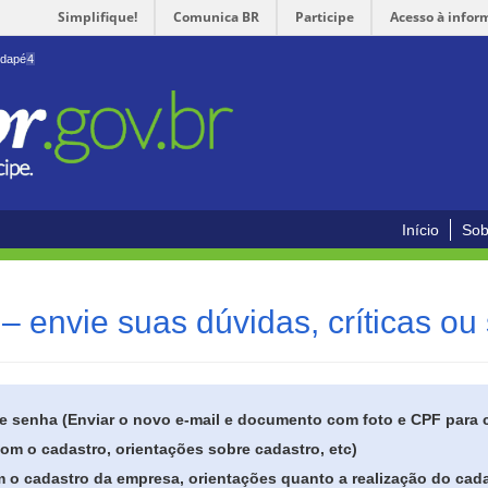
Simplifique!
Comunica BR
Participe
Acesso à infor
odapé
4
Início
Sob
– envie suas dúvidas, críticas ou
de senha (Enviar o novo e-mail e documento com foto e CPF para
om o cadastro, orientações sobre cadastro, etc)
 o cadastro da empresa, orientações quanto a realização do cada