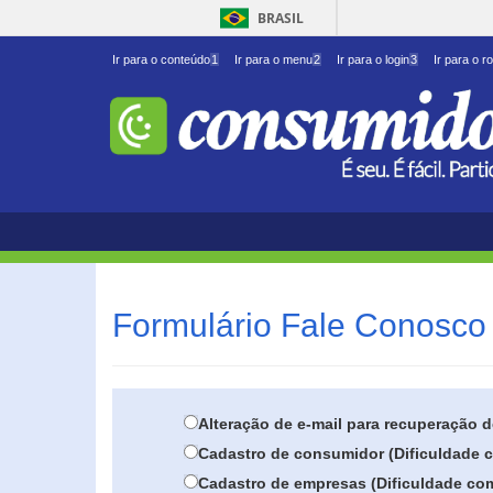
BRASIL
Ir para o conteúdo
1
Ir para o menu
2
Ir para o login
3
Ir para o r
Formulário Fale Conosco 
Alteração de e-mail para recuperação 
Cadastro de consumidor (Dificuldade c
Cadastro de empresas (Dificuldade com